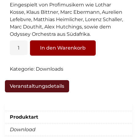
Eingespielt von Profimusikern wie Lothar
Kosse, Klaus Bittner, Marc Ebermann, Aurelien
Lefebvre, Matthias Heimlicher, Lorenz Schaller,
Marc Douthit, Alex Hutchings, sowie dem
Odyssey Orchestra aus Südafrika.
Thomas
In den Warenkorb
–
Musical
&
Kategorie:
Downloads
Message
Audio
Veranstaltungsdetails
-
Download
Menge
Produktart
Download